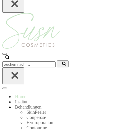
Navigationsmenü
Suchen
nach …
Navigationsmenü
Home
Institut
Behandlungen
SkinPeeler
Couperose
Hydroporation
Contouring